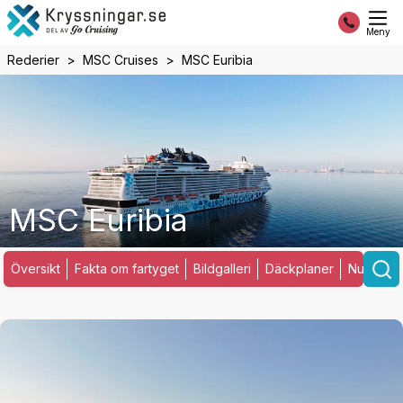
Meny
Rederier
MSC Cruises
MSC Euribia
MSC Euribia
Översikt
Fakta om fartyget
Bildgalleri
Däckplaner
Nuvarand