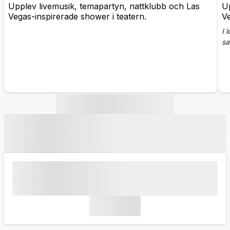
Upplev livemusik, temapartyn, nattklubb och Las
Up
Vegas-inspirerade shower i teatern.
Ve
I 
sa