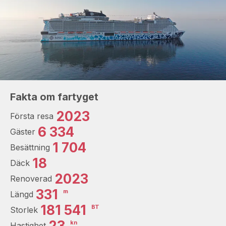
Fakta om fartyget
2023
Första resa
6 334
Gäster
1 704
Besättning
18
Däck
2023
Renoverad
331
m
Längd
181 541
BT
Storlek
23
kn
Hastighet