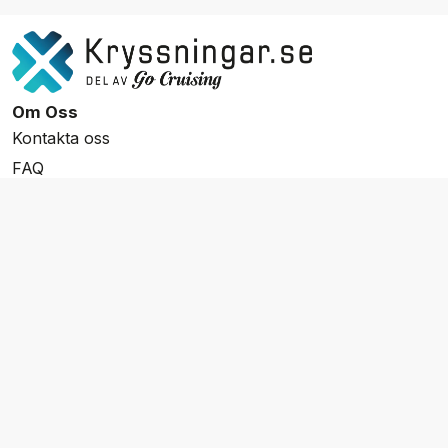
Om Oss
Kontakta oss
FAQ
Resevillkor
Integritetspolicy & Cookies
Övrigt Utbud
Skräddarsydda resor
Grupp & Konferens
Presentkort
Nyhetsbrev
Aktuella event