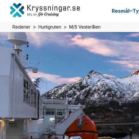
Resmål
Ty
Rederier
Hurtigruten
M/S Vesterålen