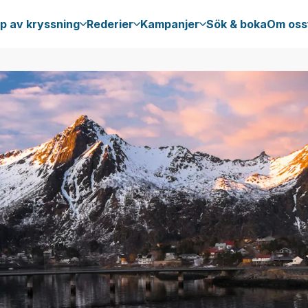
p av kryssning
Rederier
Kampanjer
Sök & boka
Om oss