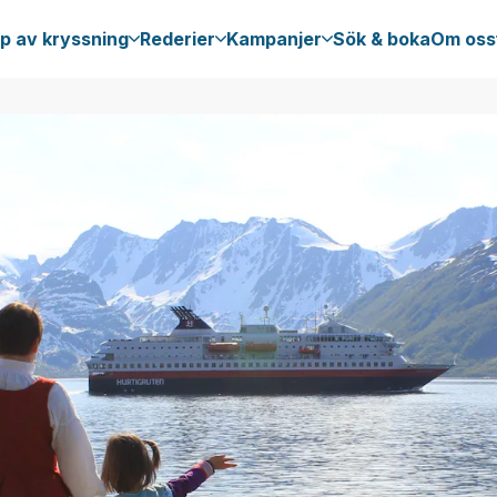
p av kryssning
Rederier
Kampanjer
Sök & boka
Om oss