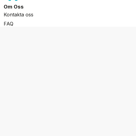
Om Oss
Kontakta oss
FAQ
Resevillkor
Integritetspolicy & Cookies
Övrigt Utbud
Skräddarsydda resor
Grupp & Konferens
Presentkort
Nyhetsbrev
Aktuella event
Våra varumärken
Go Cruising
Flodkryssningar.se