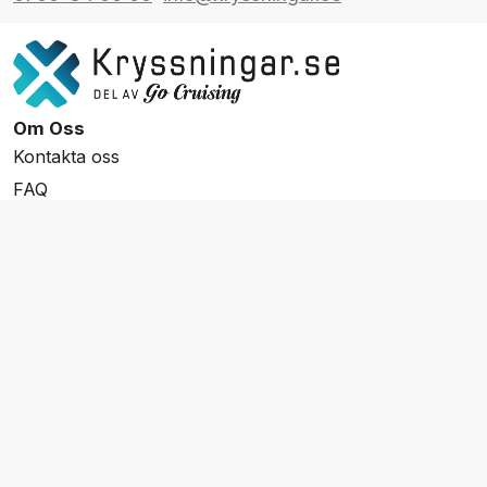
Om Oss
Kontakta oss
FAQ
Resevillkor
Integritetspolicy & Cookies
Övrigt Utbud
Skräddarsydda resor
Grupp & Konferens
Presentkort
Nyhetsbrev
Aktuella event