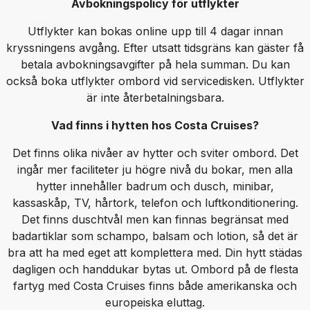
Avbokningspolicy för utflykter
Utflykter kan bokas online upp till 4 dagar innan
kryssningens avgång. Efter utsatt tidsgräns kan gäster få
betala avbokningsavgifter på hela summan. Du kan
också boka utflykter ombord vid servicedisken. Utflykter
är inte återbetalningsbara.
Vad finns i hytten hos Costa Cruises?
Det finns olika nivåer av hytter och sviter ombord. Det
ingår mer faciliteter ju högre nivå du bokar, men alla
hytter innehåller badrum och dusch, minibar,
kassaskåp, TV, hårtork, telefon och luftkonditionering.
Det finns duschtvål men kan finnas begränsat med
badartiklar som schampo, balsam och lotion, så det är
bra att ha med eget att komplettera med. Din hytt städas
dagligen och handdukar bytas ut. Ombord på de flesta
fartyg med Costa Cruises finns både amerikanska och
europeiska eluttag.