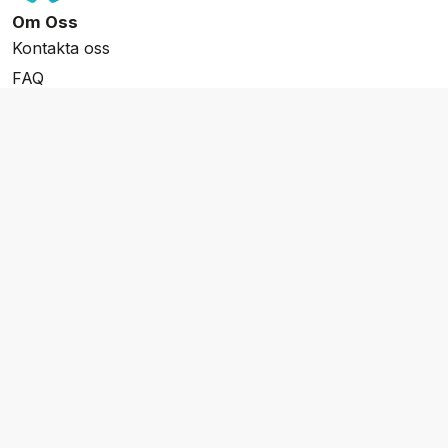
Om Oss
Kontakta oss
FAQ
Resevillkor
Integritetspolicy & Cookies
Övrigt Utbud
Skräddarsydda resor
Grupp & Konferens
Presentkort
Nyhetsbrev
Aktuella event
Våra varumärken
Go Cruising
Flodkryssningar.se