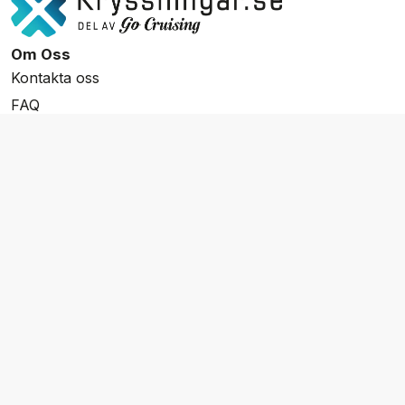
Om Oss
Kontakta oss
FAQ
Resevillkor
Integritetspolicy & Cookies
Övrigt Utbud
Skräddarsydda resor
Grupp & Konferens
Presentkort
Nyhetsbrev
Aktuella event
Våra varumärken
Go Cruising