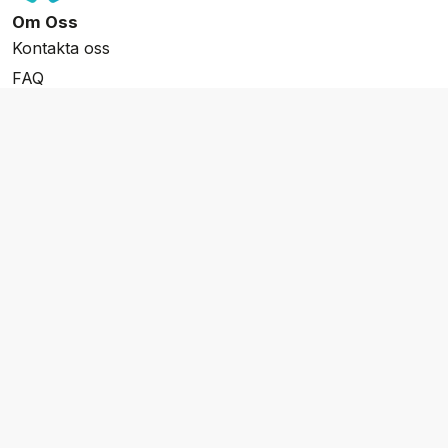
Om Oss
Kontakta oss
FAQ
Resevillkor
Integritetspolicy & Cookies
Övrigt Utbud
Skräddarsydda resor
Grupp & Konferens
Presentkort
Nyhetsbrev
Aktuella event
Våra varumärken
Go Cruising
Flodkryssningar.se