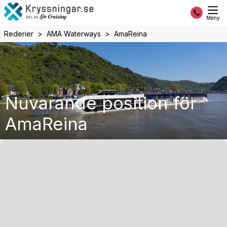
Meny
Rederier
AMA Waterways
AmaReina
Nuvarande position för
AmaReina