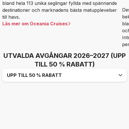
bland hela 113 unika seglingar fyllda med spännande
Des
destinationer och marknadens bästa matupplevelser
be
till havs.
Läs mer om Oceania Cruises
bl
oc
Int
per
UTVALDA AVGÅNGAR 2026–2027 (UPP
TILL 50 % RABATT)
UPP TILL 50 % RABATT
2026
05 sep 2026 – Medelhavet (Iberian Echoes) –
11 nätter
Rutt: Lissabon till Barcelona |
Fartyg:
Marina |
Rabatt: 50 %
10 sep 2026 – Alaska (Glistening Glaciers) – 7