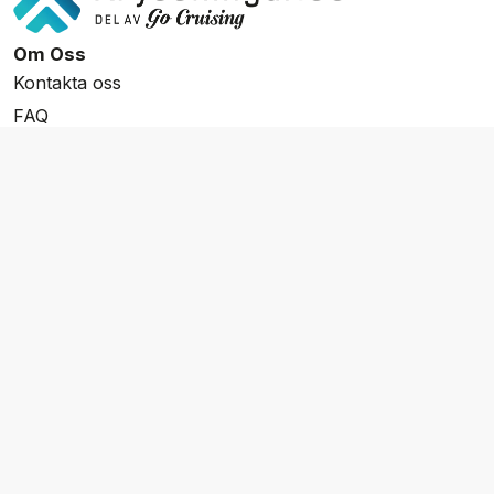
(Civitavecchia) |
Fartyg:
Marina |
Rabatt: 50 %
16 okt 2026 – Medelhavet (Sailing
Om Oss
Antiquities) – 14 nätter
Rutt: Rom
Kontakta oss
(Civitavecchia) till Lissabon |
Fartyg:
Marina |
Rabatt: 50 %
FAQ
30 okt 2026 – Transatlantisk (Atlantic
Resevillkor
Horizon) – 14 nätter
Rutt: Lissabon till Miami |
Integritetspolicy & Cookies
Fartyg:
Marina |
Rabatt: 50 %
01 nov 2026 – Asien (pagodas & Palms) – 15
Övrigt Utbud
nätter
Rutt: Tokyo till Singapore |
Fartyg:
Skräddarsydda resor
Riviera |
Rabatt: 30 %
Grupp & Konferens
13 nov 2026 – Karibien (Island Symphony) –
10 nätter
Rutt: Miami till Miami |
Fartyg:
Marina
Presentkort
|
Rabatt: 50 %
Nyhetsbrev
23 nov 2026 – Karibien (Serene Caribbean) –
Aktuella event
11 nätter
Rutt: Miami till Miami |
Fartyg:
Marina
|
Rabatt: 45 %
Våra varumärken
04 dec 2026 – Karibien (Tropical Tapestry) –
Go Cruising
10 nätter
Rutt: Miami till Miami |
Fartyg:
Marina