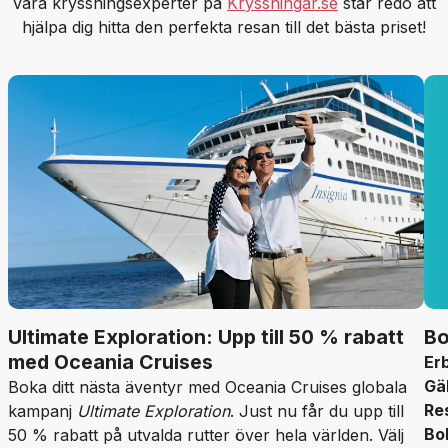
Våra kryssningsexperter på
Kryssningar.se
står redo att
hjälpa dig hitta den perfekta resan till det bästa priset!
Ultimate Exploration: Upp till 50 % rabatt
Bo
med Oceania Cruises
Er
Gäl
Boka ditt nästa äventyr med Oceania Cruises globala
Re
kampanj
Ultimate Exploration
. Just nu får du upp till
Bo
50 % rabatt på utvalda rutter över hela världen. Välj