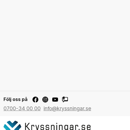
nätter
Rutt: Vancouver till Seward |
Fartyg:
Riviera |
Rabatt: 50 %
14 sep 2026 – Europa (Castles & Coasts) – 10
nätter
Rutt: Southampton till Dublin |
Fartyg:
Vista |
Rabatt: 50 %
16 sep 2026 – Medelhavet (Medley of Med) –
10 nätter
Rutt: Barcelona till Rom
(Civitavecchia) |
Fartyg:
Marina |
Rabatt: 50 %
17 sep 2026 – Alaska (Alaskan Majesty) – 7
nätter
Rutt: Seward till Vancouver |
Fartyg:
Riviera |
Rabatt: 40 %
24 sep 2026 – Transatlantisk (Oceanic
Crossings) – 14 nätter
Rutt: Dublin till New
York |
Fartyg:
Vista |
Rabatt: 50 %
26 sep 2026 – Medelhavet (Aegean Allure) –
Följ oss på
10 nätter
Rutt: Rom (Civitavecchia) till Aten
0700-34 00 00
info@kryssningar.se
(Piraeus) |
Fartyg:
Marina |
Rabatt: 50 %
06 okt 2026 – Medelhavet (Greco-Roman
Icons) – 10 nätter
Rutt: Aten (Piraeus) till Rom