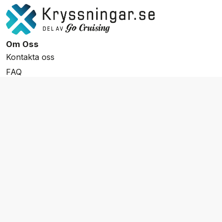
Om Oss
Kontakta oss
FAQ
Resevillkor
Integritetspolicy & Cookies
Övrigt Utbud
Skräddarsydda resor
Grupp & Konferens
Presentkort
Nyhetsbrev
Aktuella event