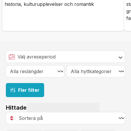
historia, kulturupplevelser och romantik
s
g
f
Fler filter
Hittade