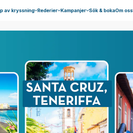
p av kryssning
Rederier
Kampanjer
Sök & boka
Om oss