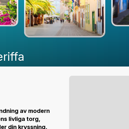
riffa
andning av modern
s livliga torg,
r din kryssning.