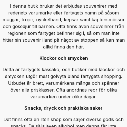
I denna butik brukar det erbjudas souvenirer med
rederiets varumärke eller fartygets namn på såsom
muggar, tröjor, nyckelband, kepsar samt kaptensmössor
och gosedjur till barnen. Ofta finns även souvenirer från
regionen som fartyget befinner sig i, så om man inte
hittar sin souvenir iland på något av stoppen så kan man
alltid finna den här.
Klockor och smycken
Detta är fartygets kassako, och butiker med klockor och
smycken utgör mest golvyta bland fartygets shopping.
Utbudet är brett, varumärkena många och spänner
över alla prisklasser. Ofta anordnas reor för olika
varumärken under olika dagar.
Snacks, dryck och praktiska saker
Det finns ofta en liten shop som säljer diverse godis och
snacks. De säljs även alkohol men denna får inte