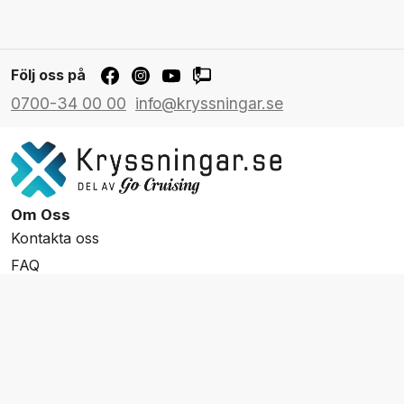
Följ oss på
0700-34 00 00
info@kryssningar.se
Om Oss
Kontakta oss
FAQ
Resevillkor
Integritetspolicy & Cookies
Övrigt Utbud
Skräddarsydda resor