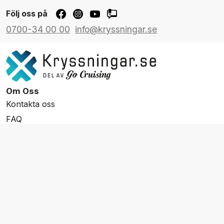
Följ oss på
0700-34 00 00
info@kryssningar.se
Om Oss
Kontakta oss
FAQ
Resevillkor
Integritetspolicy & Cookies
Övrigt Utbud
Skräddarsydda resor
Grupp & Konferens
Presentkort