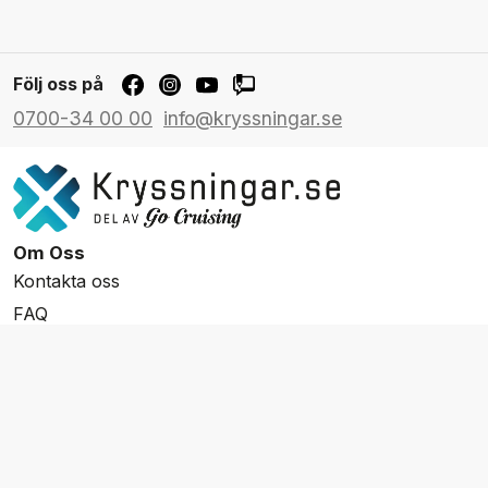
Följ oss på
0700-34 00 00
info@kryssningar.se
Om Oss
Kontakta oss
FAQ
Resevillkor
Integritetspolicy & Cookies
Övrigt Utbud
Skräddarsydda resor