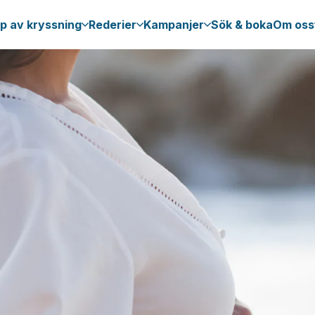
p av kryssning
Rederier
Kampanjer
Sök & boka
Om oss