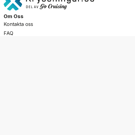
Om Oss
Kontakta oss
FAQ
Resevillkor
Integritetspolicy & Cookies
Övrigt Utbud
Skräddarsydda resor
Grupp & Konferens
Presentkort
Nyhetsbrev
Aktuella event
Våra varumärken
Go Cruising