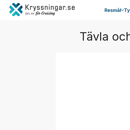
Resmål
Ty
Tävla och