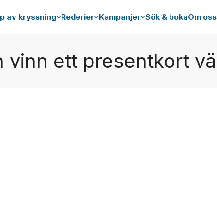
p av kryssning
Rederier
Kampanjer
Sök & boka
Om oss
 vinn ett presentkort v