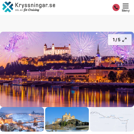
Nyårskryssning på Donau
27 995:-
Fortsätt
Från
Meny
1 /
5