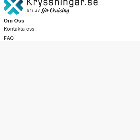
Om Oss
Kontakta oss
FAQ
Resevillkor
Integritetspolicy & Cookies
Övrigt Utbud
Skräddarsydda resor
Grupp & Konferens
Presentkort
Nyhetsbrev
Aktuella event
Våra varumärken