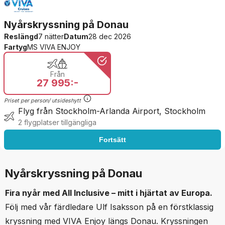
Nyårskryssning på Donau
Reslängd
7 nätter
Datum
28 dec 2026
Fartyg
MS VIVA ENJOY
Från
27 995:-
Priset per person/ utsideshytt
Flyg från Stockholm-Arlanda Airport, Stockholm
2 flygplatser tillgängliga
Fortsätt
Nyårskryssning på Donau
Fira nyår med All Inclusive – mitt i hjärtat av Europa.
Följ med vår färdledare Ulf Isaksson på en förstklassig
kryssning med VIVA Enjoy längs Donau. Kryssningen