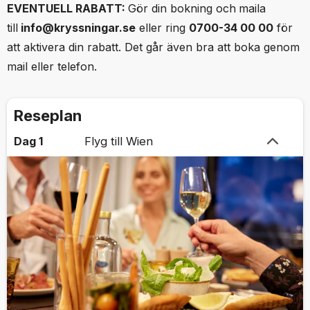
EVENTUELL RABATT:
Gör din bokning och
maila
till
info@kryssningar.se
eller ring
0700-34 00 00
för
att aktivera din rabatt. Det går även bra att boka genom
mail eller telefon.
Reseplan
Dag 1
Flyg till Wien