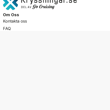
Om Oss
Kontakta oss
FAQ
Resevillkor
Integritetspolicy & Cookies
Övrigt Utbud
Skräddarsydda resor
Grupp & Konferens
Presentkort
Nyhetsbrev
Aktuella event
Våra varumärken
Go Cruising