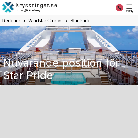
Meny
Rederier
Windstar Cruises
Star Pride
Nuvarande position för
Star Pride