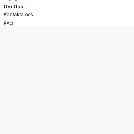
Om Oss
Kontakta oss
FAQ
Resevillkor
Integritetspolicy & Cookies
Övrigt Utbud
Skräddarsydda resor
Grupp & Konferens
Presentkort
Nyhetsbrev
Aktuella event
Våra varumärken
Go Cruising
Flodkryssningar.se