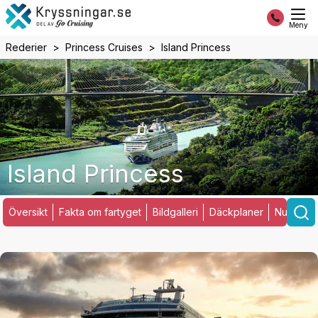
Meny
Rederier
Princess Cruises
Island Princess
Island Princess
Översikt
Fakta om fartyget
Bildgalleri
Däckplaner
Nuvarand