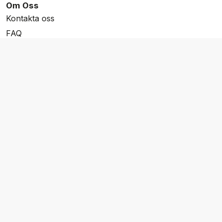
Om Oss
Kontakta oss
FAQ
Resevillkor
Integritetspolicy & Cookies
Övrigt Utbud
Skräddarsydda resor
Grupp & Konferens
Presentkort
Nyhetsbrev
Aktuella event
Våra varumärken
Go Cruising
Flodkryssningar.se