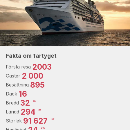
Fakta om fartyget
2003
Första resa
2 000
Gäster
895
Besättning
16
Däck
32
m
Bredd
294
m
Längd
91 627
BT
Storlek
24
kn
Hastighet