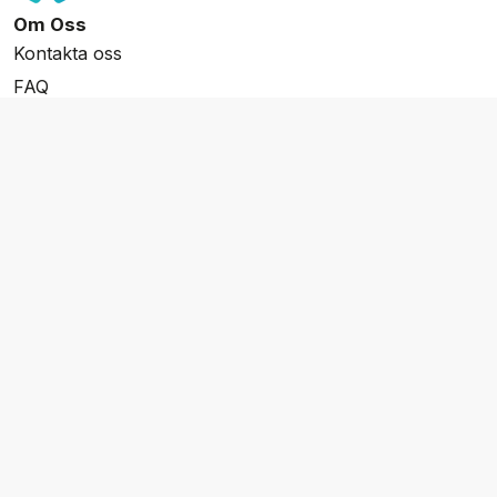
Om Oss
Kontakta oss
FAQ
Resevillkor
Integritetspolicy & Cookies
Övrigt Utbud
Skräddarsydda resor
Grupp & Konferens
Presentkort
Nyhetsbrev
Aktuella event
Våra varumärken
Go Cruising
Flodkryssningar.se