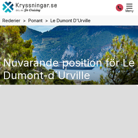
Meny
Rederier
Ponant
Le Dumont D'Urville
Nuvarande position för Le
Dumont-d´Urville