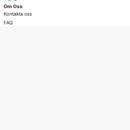
Om Oss
Kontakta oss
FAQ
Resevillkor
Integritetspolicy & Cookies
Övrigt Utbud
Skräddarsydda resor
Grupp & Konferens
Presentkort
Nyhetsbrev
Aktuella event
Våra varumärken
Go Cruising
Flodkryssningar.se