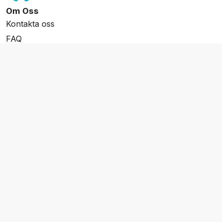
Om Oss
Kontakta oss
FAQ
Resevillkor
Integritetspolicy & Cookies
Övrigt Utbud
Skräddarsydda resor
Grupp & Konferens
Presentkort
Nyhetsbrev
Aktuella event
Våra varumärken
Go Cruising
Flodkryssningar.se