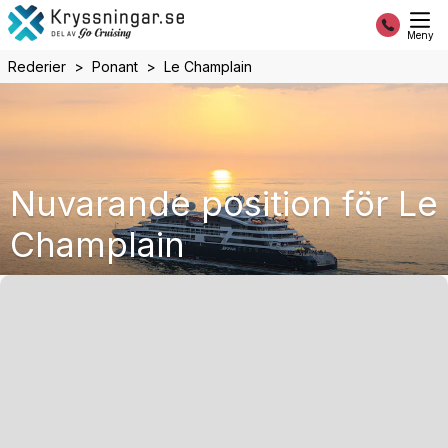
Meny
Rederier
Ponant
Le Champlain
Nuvarande position för Le
Champlain