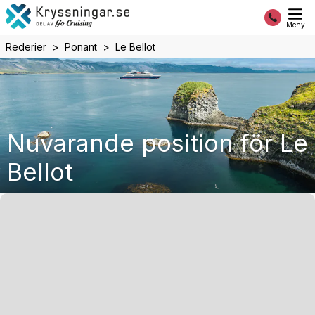
Meny
Rederier
Ponant
Le Bellot
Nuvarande position för Le
Bellot