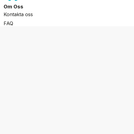
Om Oss
Kontakta oss
FAQ
Resevillkor
Integritetspolicy & Cookies
Övrigt Utbud
Skräddarsydda resor
Grupp & Konferens
Presentkort
Nyhetsbrev
Aktuella event
Våra varumärken
Go Cruising
Flodkryssningar.se