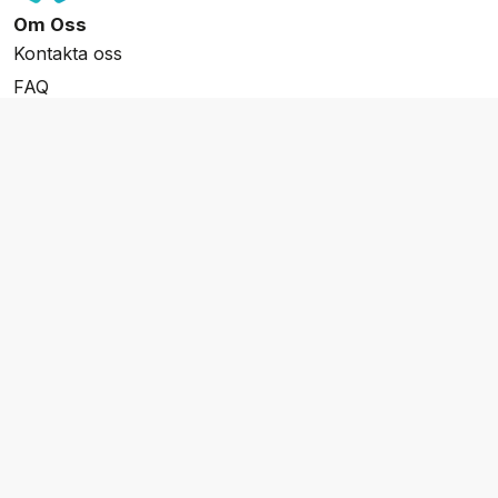
Om Oss
Kontakta oss
FAQ
Resevillkor
Integritetspolicy & Cookies
Övrigt Utbud
Skräddarsydda resor
Grupp & Konferens
Presentkort
Nyhetsbrev
Aktuella event
Våra varumärken
Go Cruising
Flodkryssningar.se