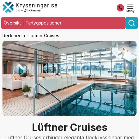
Meny
Översikt
Fartygspositioner
Rederier
Lüftner Cruises
Lüftner Cruises
Lüftner Cruises erbjuder eleganta flodkryssningar med