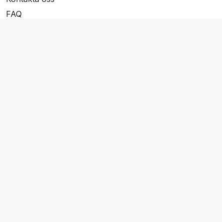
FAQ
Resevillkor
Integritetspolicy & Cookies
Övrigt Utbud
Skräddarsydda resor
Grupp & Konferens
Presentkort
Nyhetsbrev
Aktuella event
Våra varumärken
Go Cruising
Flodkryssningar.se