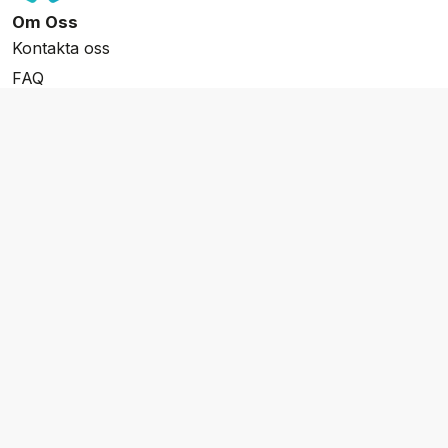
Om Oss
Kontakta oss
FAQ
Resevillkor
Integritetspolicy & Cookies
Övrigt Utbud
Skräddarsydda resor
Grupp & Konferens
Presentkort
Nyhetsbrev
Aktuella event
Våra varumärken
Go Cruising
Flodkryssningar.se