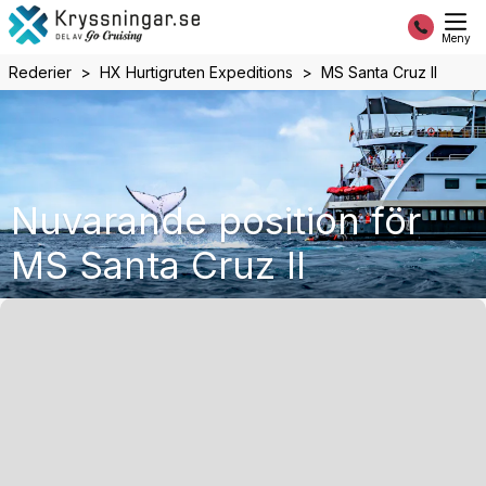
Meny
Rederier
HX Hurtigruten Expeditions
MS Santa Cruz II
Nuvarande position för
MS Santa Cruz II