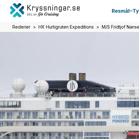
Resmål
Ty
Rederier
HX Hurtigruten Expeditions
M/S Fridtjof Nans