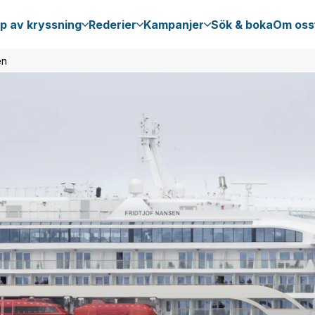
p av kryssning
Rederier
Kampanjer
Sök & boka
Om oss
en