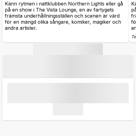
Känn rytmen i nattklubben Northern Lights eller gå
Kä
på en show i The Vista Lounge, en av fartygets
på
främsta underhållningsställen och scenen är värd
fr
för en mängd olika sångare, komiker, magiker och
fö
andra artister.
an
Te