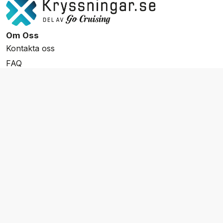
Om Oss
Kontakta oss
FAQ
Resevillkor
Integritetspolicy & Cookies
Övrigt Utbud
Skräddarsydda resor
Grupp & Konferens
Presentkort
Nyhetsbrev
Aktuella event
Våra varumärken