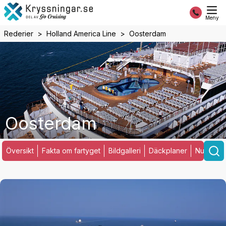
Meny
Rederier
Holland America Line
Oosterdam
Oosterdam
Översikt
Fakta om fartyget
Bildgalleri
Däckplaner
Nuvarand