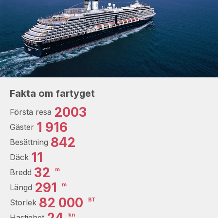
Fakta om fartyget
2003
Första resa
1 916
Gäster
842
Besättning
11
Däck
32
m
Bredd
291
m
Längd
82 000
BT
Storlek
24
kn
Hastighet