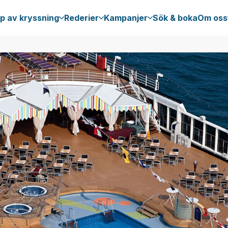
p av kryssning
Rederier
Kampanjer
Sök & boka
Om oss