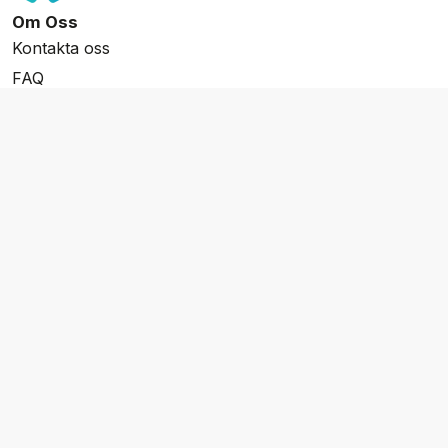
Om Oss
Kontakta oss
FAQ
Resevillkor
Integritetspolicy & Cookies
Övrigt Utbud
Skräddarsydda resor
Grupp & Konferens
Presentkort
Nyhetsbrev
Aktuella event
Våra varumärken
Go Cruising
Flodkryssningar.se