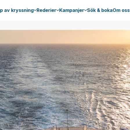
p av kryssning
Rederier
Kampanjer
Sök & boka
Om oss