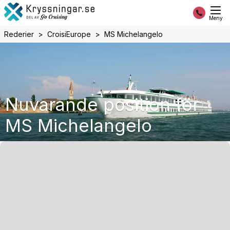
Meny
Rederier
CroisiEurope
MS Michelangelo
Nuvarande position för
MS Michelangelo