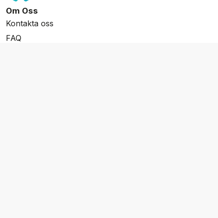
Om Oss
Kontakta oss
FAQ
Resevillkor
Integritetspolicy & Cookies
Övrigt Utbud
Skräddarsydda resor
Grupp & Konferens
Presentkort
Nyhetsbrev
Aktuella event
Våra varumärken
Go Cruising
Flodkryssningar.se