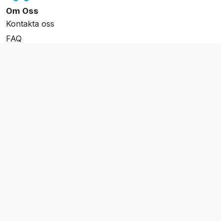
Om Oss
Kontakta oss
FAQ
Resevillkor
Integritetspolicy & Cookies
Övrigt Utbud
Skräddarsydda resor
Grupp & Konferens
Presentkort
Nyhetsbrev
Aktuella event
Våra varumärken
Go Cruising
Flodkryssningar.se