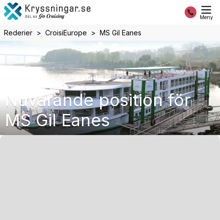
Meny
Rederier
CroisiEurope
MS Gil Eanes
Nuvarande position för
MS Gil Eanes