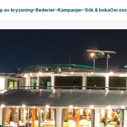
p av kryssning
Rederier
Kampanjer
Sök & boka
Om oss