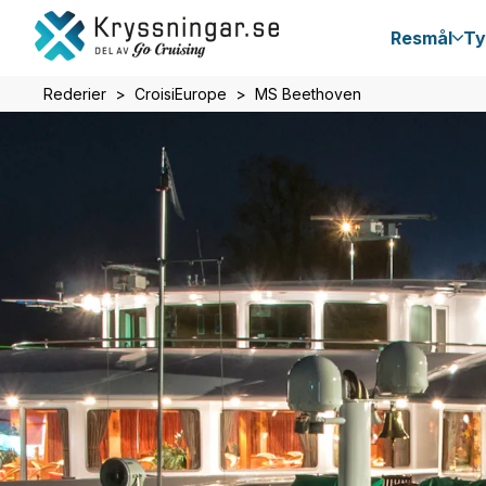
Resmål
Ty
Rederier
CroisiEurope
MS Beethoven