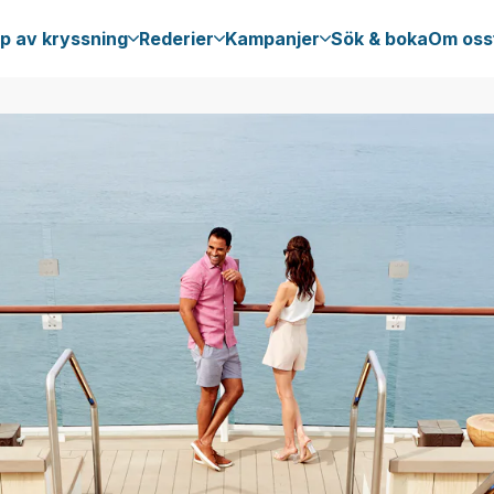
p av kryssning
Rederier
Kampanjer
Sök & boka
Om oss