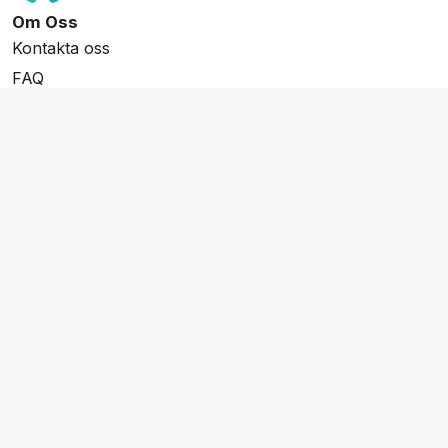
Om Oss
Kontakta oss
FAQ
Resevillkor
Integritetspolicy & Cookies
Övrigt Utbud
Skräddarsydda resor
Grupp & Konferens
Presentkort
Nyhetsbrev
Aktuella event
Våra varumärken
Go Cruising
Flodkryssningar.se