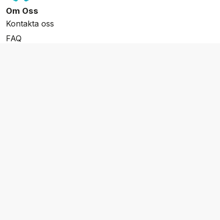
Om Oss
Kontakta oss
FAQ
Resevillkor
Integritetspolicy & Cookies
Övrigt Utbud
Skräddarsydda resor
Grupp & Konferens
Presentkort
Nyhetsbrev
Aktuella event
Våra varumärken
Go Cruising
Flodkryssningar.se