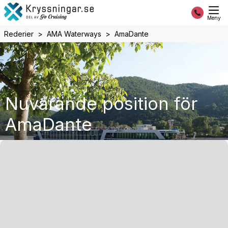
Meny
Rederier
AMA Waterways
AmaDante
Nuvarande position för
AmaDante