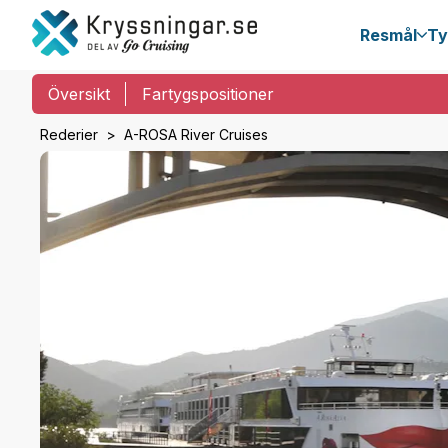
Resmål
Ty
Översikt
Fartygspositioner
Rederier
A-ROSA River Cruises