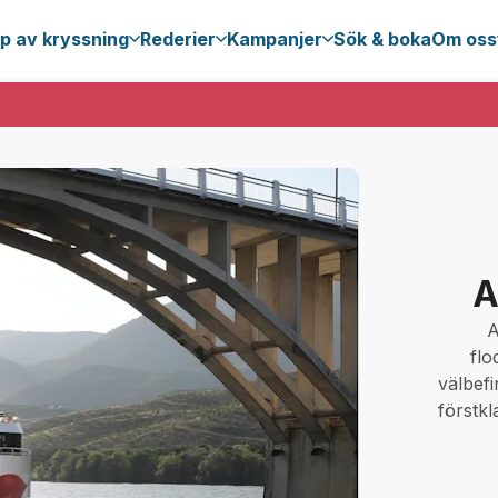
p av kryssning
Rederier
Kampanjer
Sök & boka
Om oss
A
A
flo
välbef
förstkl