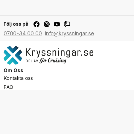
Följ oss på
0700-34 00 00
info@kryssningar.se
Om Oss
Kontakta oss
FAQ
Resevillkor
Integritetspolicy & Cookies
Övrigt Utbud
Skräddarsydda resor