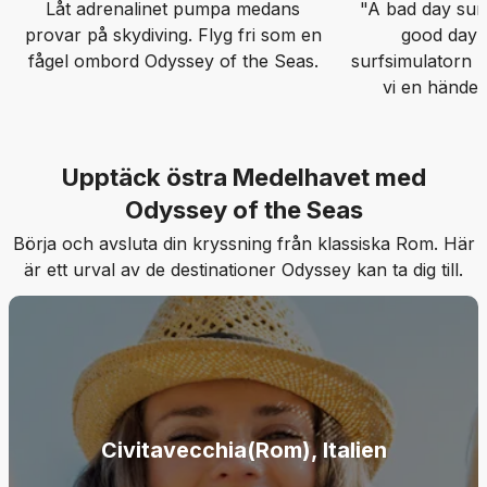
Låt adrenalinet pumpa medans
"A bad day surf
provar på skydiving. Flyg fri som en
good day wo
fågel ombord Odyssey of the Seas.
surfsimulatorn 
vi en händel
Upptäck östra Medelhavet med
Odyssey of the Seas
Börja och avsluta din kryssning från klassiska Rom. Här
är ett urval av de destinationer Odyssey kan ta dig till.
Civitavecchia(Rom), Italien