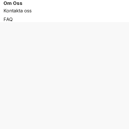
Om Oss
Kontakta oss
FAQ
Resevillkor
Integritetspolicy & Cookies
Övrigt Utbud
Skräddarsydda resor
Grupp & Konferens
Presentkort
Nyhetsbrev
Aktuella event
Våra varumärken
Go Cruising
Flodkryssningar.se