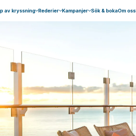
p av kryssning
Rederier
Kampanjer
Sök & boka
Om oss