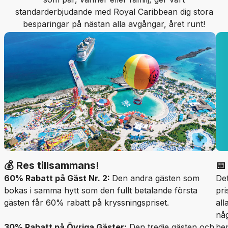
standarderbjudande med Royal Caribbean dig stora
besparingar på nästan alla avgångar, året runt!
💰 Res tillsammans!
📅
60% Rabatt på Gäst Nr. 2:
Den andra gästen som
Det
bokas i samma hytt som den fullt betalande första
pri
gästen får 60% rabatt på kryssningspriset.
all
någ
30% Rabatt på Övriga Gäster:
Den tredje gästen och
he