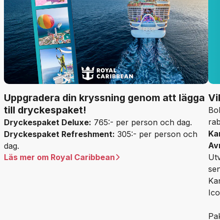
Uppgradera din kryssning genom att lägga
Vi
till dryckespaket!
Bo
rab
Dryckespaket Deluxe:
765:- per person och dag.
Ka
Dryckespaket Refreshment:
305:- per person och
Av
dag.
Läs mer om Royal Caribbean
Ut
se
Kan
Ico
Pak