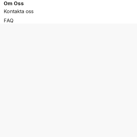
Om Oss
Kontakta oss
FAQ
Resevillkor
Integritetspolicy & Cookies
Övrigt Utbud
Skräddarsydda resor
Grupp & Konferens
Presentkort
Nyhetsbrev
Aktuella event
Våra varumärken
Go Cruising
Flodkryssningar.se