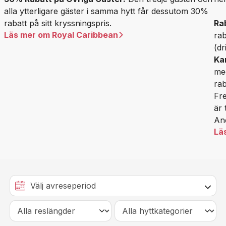
alla ytterligare gäster i samma hytt får dessutom 30%
rabatt på sitt kryssningspris.
Ra
Läs mer om Royal Caribbean
rab
(dr
Ka
me
rab
Fre
är 
Anc
Lä