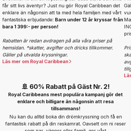
får sitt livs äventyr? Just nu gör Royal Caribbean det
Gäl
enklare än någonsin att ta med hela familjen med vårt
vu
fantastiska erbjudande:
Barn under 12 år kryssar från
Max
bara 1 399:- per person!
IN
pri
Rabatten är redan avdragen på alla våra priser på
hemsidan. *skatter, avgifter och dricks tillkommer.
Pri
Gäller på utvalda kryssningar.
ska
Läs mer om Royal Caribbean
avg
til
Lä
🚢 60% Rabatt på Gäst Nr. 2!
Royal Caribbeans mest populära kampanj gör det
enklare och billigare än någonsin att resa
tillsammans!
Nu kan du alltid boka din drömkryssning och få en
fantastisk rabatt på din reskamrat. Oavsett om ni reser
som par, vänner eller familj, ger vårt