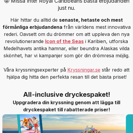
🤩 Missa Inte! Royal Caribbeans bästa erbjudanden
just nu.
Här hittar du alltid de
senaste, hetaste och mest
förmånliga erbjudandena
från världens mest innovativa
rederi. Oavsett om du drömmer om att uppleva den nya
revolutionerande
Icon of the Seas
i Karibien, utforska
Medelhavets antika hamnar, eller beundra Alaskas vilda
skönhet, har vi kampanjer som gör din drömresa möjlig.
Våra kryssningsexperter på
Kryssningar.se
står redo att
hjälpa dig hitta den perfekta resan till det bästa priset!
All-inclusive dryckespaket!
Uppgradera din kryssning genom att lägga till
dryckespaket till rabatterade priser!