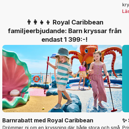
kry
Lä
👨‍👩‍👧‍👦 Royal Caribbean
familjeerbjudande: Barn kryssar från
endast 1 399:-!
Barnrabatt med Royal Caribbean
✨ 
Drömmer ni om en kryssning där både stora och små
Pri