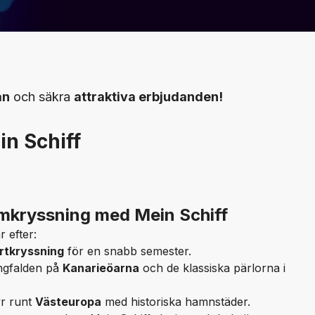
an
och säkra
attraktiva erbjudanden!
in Schiff
ömkryssning med Mein Schiff
 efter:
rtkryssning
för en snabb semester.
ngfalden på
Kanarieöarna
och de klassiska pärlorna i
yr runt
Västeuropa
med historiska hamnstäder.