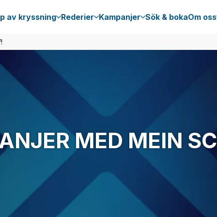
p av kryssning
Rederier
Kampanjer
Sök & boka
Om oss
!
NJER MED MEIN SCH