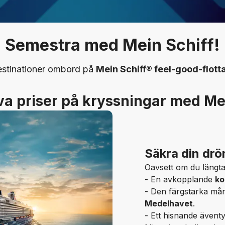
Semestra med Mein Schiff!
estinationer ombord på
Mein Schiff® feel-good-flott
va priser på kryssningar med Me
Säkra din dr
Oavsett om du längtar
- En avkopplande
ko
- Den färgstarka må
Medelhavet
.
- Ett hisnande ävent