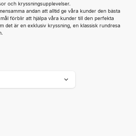
or och kryssningsupplevelser.
gemensamma andan att alltid ge våra kunder den bästa
mål förblir att hjälpa våra kunder till den perfekta
m det är en exklusiv kryssning, en klassisk rundresa
n.
nder och vår personal är
ll Kryssningar.se" om Ni