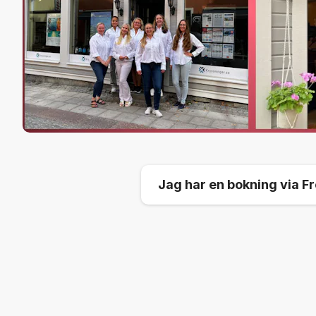
Jag har en bokning via F
För dig som kund kommer al
alltid här för att svara på d
Det enda som kan förekomma
ringer oss.