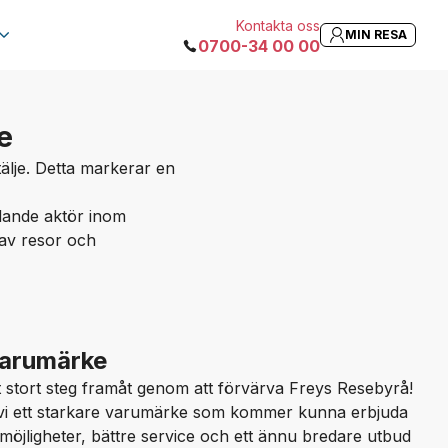
Kontakta oss
MIN RESA
0700-34 00 00
e
tälje. Detta markerar en
edande aktör inom
av resor och
varumärke
t stort steg framåt genom att förvärva Freys Resebyrå!
vi ett starkare varumärke som kommer kunna erbjuda
möjligheter, bättre service och ett ännu bredare utbud