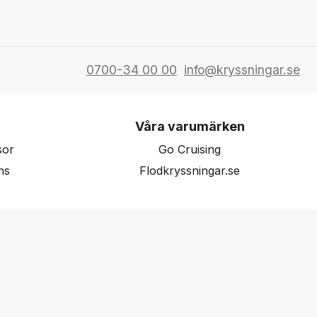
0700-34 00 00
info@kryssningar.se
Våra varumärken
sor
Go Cruising
ns
Flodkryssningar.se
Agent login