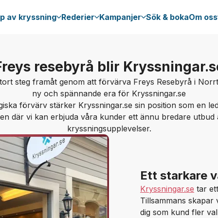
p av kryssning
Rederier
Kampanjer
Sök & boka
Om oss
Freys resebyrå blir Kryssningar.s
stort steg framåt genom att förvärva Freys Resebyrå i Norr
ny och spännande era för Kryssningar.se
giska förvärv stärker Kryssningar.se sin position som en l
n där vi kan erbjuda våra kunder ett ännu bredare utbud 
kryssningsupplevelser.
Ett starkare 
Kryssningar.se
tar et
Tillsammans skapar 
dig som kund fler val