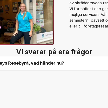
av skräddarsydda res
Vi fortsätter i den 
möjliga servicen. Vår 
semestern, oavsett o
eller till företagsresa
Vi svarar på era frågor
reys Resebyrå, vad händer nu?
lting fungera precis som vanligt. Din bokning är i goda hä
ina frågor.
 är att vi kan svara med ett trevligt "Hej och välkomna ti