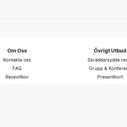
Om Oss
Övrigt Utbud
Kontakta oss
Skräddarsydda re
FAQ
Grupp & Konfere
Resevillkor
Presentkort
ritetspolicy & Cookies
Nyhetsbrev
Aktuella event