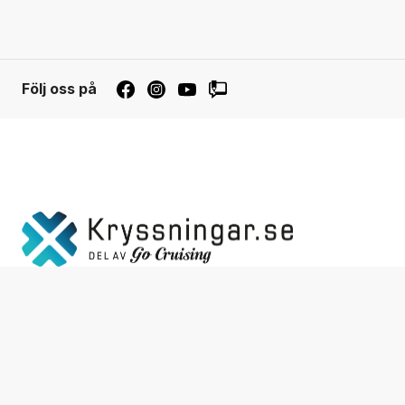
Följ oss på
Integ