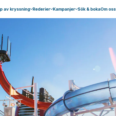
p av kryssning
Rederier
Kampanjer
Sök & boka
Om oss