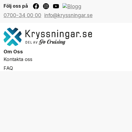
Följ oss på
0700-34 00 00
info@kryssningar.se
Om Oss
Kontakta oss
FAQ
Resevillkor
Integritetspolicy & Cookies
Övrigt Utbud
Skräddarsydda resor
Grupp & Konferens
Presentkort