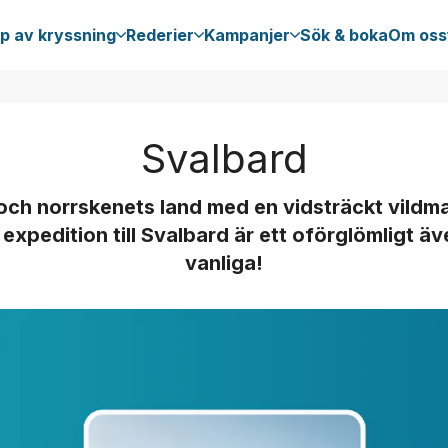
p av kryssning
Rederier
Kampanjer
Sök & boka
Om oss
Svalbard
ch norrskenets land med en vidsträckt vildma
n expedition till Svalbard är ett oförglömligt ä
vanliga!