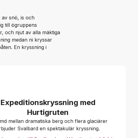
av snö, is och
ig till ögruppens
r, och njut av alla mäktiga
mning medan ni kryssar
båten. En kryssning i
Expeditionskryssning med
Hurtigruten
ämd mellan dramatiska berg och flera glaciärer
rbjuder Svalbard en spektakulär kryssning.