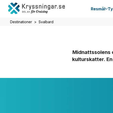
Resmål
Ty
Destinationer
Svalbard
Midnattssolens o
kulturskatter. E