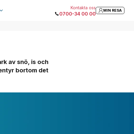
Kontakta oss
MIN RESA
0700-34 00 00
rk av snö, is och
ventyr bortom det