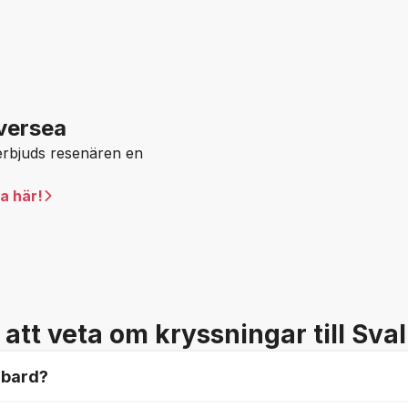
versea
erbjuds resenären en
a här!
 att veta om kryssningar till Sva
lbard?