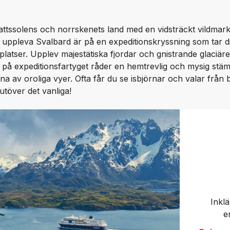
ssolens och norrskenets land med en vidsträckt vildmark 
tt uppleva Svalbard är på en expeditionskryssning som tar d
platser. Upplev majestätiska fjordar och gnistrande glaciäre
d på expeditionsfartyget råder en hemtrevlig och mysig stä
na av oroliga vyer. Ofta får du se isbjörnar och valar från 
utöver det vanliga!
Inkl
e