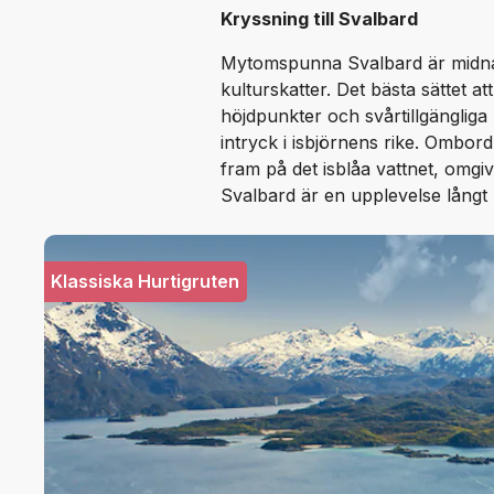
Kryssning till Svalbard
Mytomspunna Svalbard är midnatt
kulturskatter. Det bästa sättet a
höjdpunkter och svårtillgängliga 
intryck i isbjörnens rike. Ombor
fram på det isblåa vattnet, omgiv
Svalbard är en upplevelse långt 
Klassiska Hurtigruten