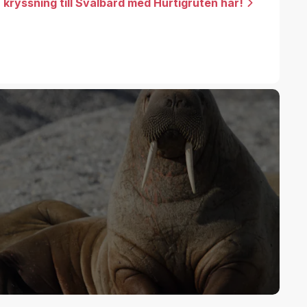
 kryssning till Svalbard med Hurtigruten här!