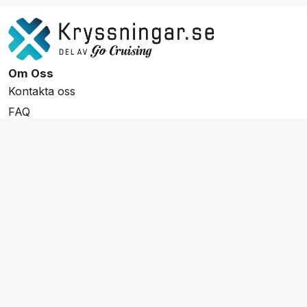
Om Oss
Kontakta oss
FAQ
Resevillkor
Integritetspolicy & Cookies
Övrigt Utbud
Skräddarsydda resor
Grupp & Konferens
Presentkort
Nyhetsbrev
Aktuella event