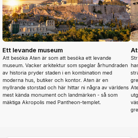
Ett levande museum
At
Att besöka Aten är som att besöka ett levande
Str
museum. Vacker arkitektur som speglar århundraden
ha
av historia pryder staden i en kombination med
st
moderna hus, butiker och kontor. Aten är en
gre
myllrande storstad och här hittar ni några av världens
At
mest kända monument och landmärken - så som
utg
mäktiga Akropolis med Pantheon-templet.
väs
gre